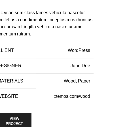
c vitae sem class fames vehicula nascetur
m tellus a condimentum inceptos mus rhoncus
 accumsan fringilla vehicula nascetur amet
rmentum rutrum.
CLIENT
WordPress
DESIGNER
John Doe
MATERIALS
Wood, Paper
WEBSITE
xtemos.com/wood
VIEW
PROJECT