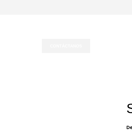
CONTÁCTANOS
egístrese para una
De