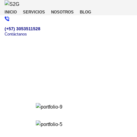
INICIO
SERVICIOS
NOSOTROS
BLOG
(+57) 3053511528
Contáctanos
Asesoría Gratuita!
Portfolio
¡Estamos listos para responder ahora mismo! R
consulta gratuita.
HOME
PORTFOLIO
SUSPENDISSE QUAM AT VESTIBULUM