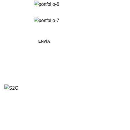
Doy mi consentimiento para el procesamiento 
y estoy de acuerdo con el acuerdo de usuario y 
privacidad.