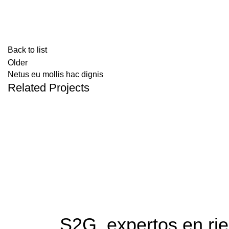
Back to list
Older
Netus eu mollis hac dignis
Related Projects
KITCHEN
LEO UTEU ULLAMCORPER
S2G, expertos en ri