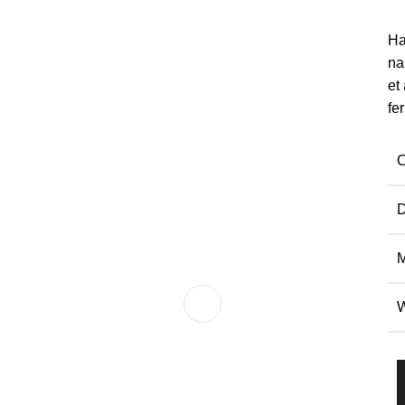
Ha
na
et
fe
de datos personales
la política de