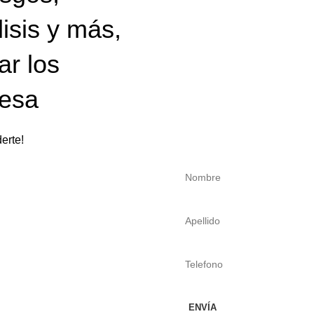
Asesoria 
isis y más,
ar los
Somos un equipo con más d
resa
contáctanos.
erte!