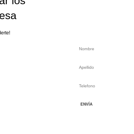
ar los
Somos un equipo con más d
resa
contáctanos.
erte!
Doy mi consentimiento para
estoy de acuerdo con el acue