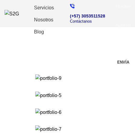
Servicios
(+57) 3053511528
Nosotros
Contáctanos
Blog
Portfolio
HOME
PORTFOLIO
POTENTI PARTURIENT PARTURIE
Doy mi con
y estoy de 
privacidad.