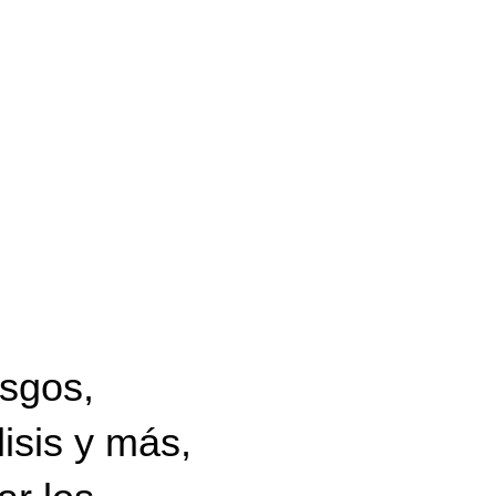
esgos,
Asesoria 
isis y más,