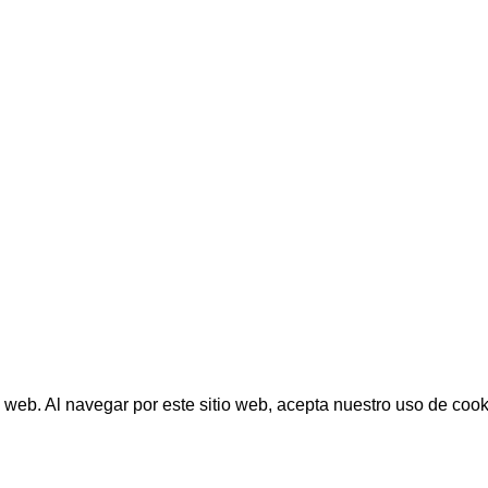
OS
RECURSOS
te.gerencia@s2g.com.co
Nosotros
demico@s2g.com.co
Blog
Partners
 Soter
C
Soter Solutions Group
® Desarollo
Clickcreativobta
Todos los derechos reservados
T
2022
 web. Al navegar por este sitio web, acepta nuestro uso de cook