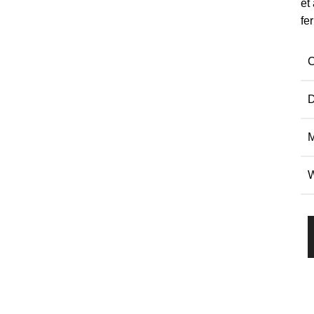
et
fe