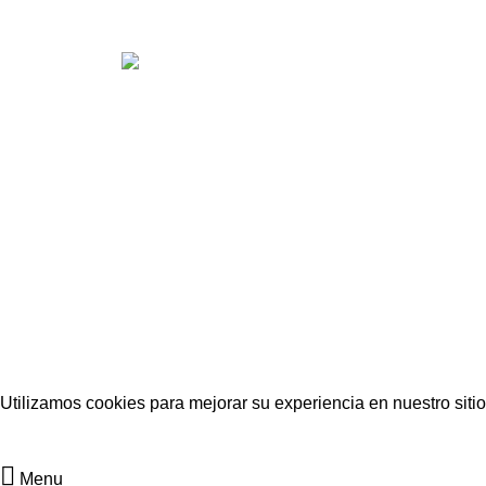
CORRE
asisten
Empresa dedicada a prestar
servicios de asesoría y consultoría
s2gaca
en riesgos.
AYUDA
Soporte
S2G
Utilizamos cookies para mejorar su experiencia en nuestro sitio
ACCEPT
Menu