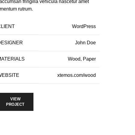
 accumsan fringilla vehicula nascetur amet
rmentum rutrum.
CLIENT
WordPress
DESIGNER
John Doe
MATERIALS
Wood, Paper
WEBSITE
xtemos.com/wood
VIEW
PROJECT