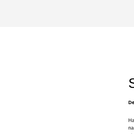
sentimiento para el procesamiento de datos personales
acuerdo con el acuerdo de usuario y la política de
De
Ha
na